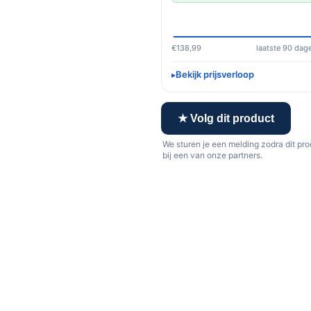
€138,99
laatste 90 dag
Bekijk prijsverloop
★ Volg dit product
We sturen je een melding zodra dit pr
bij een van onze partners.