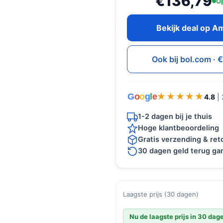
€136,79
Op
Bekijk deal op 
Ook bij bol.com · 
G
o
o
g
l
e
★★★★★
★★★★★
4.8
|
1-2 dagen bij je thuis
Hoge klantbeoordeling
Gratis verzending & re
30 dagen geld terug gar
Laagste prijs (30 dagen)
Nu de laagste prijs in 30 dag