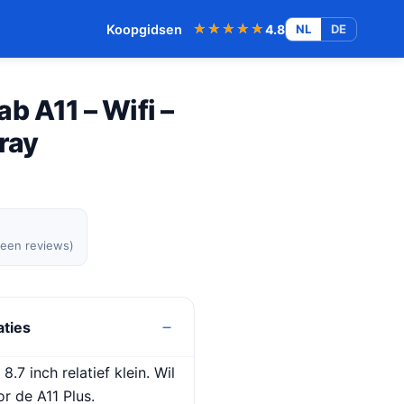
★★★★★
★★★★★
Koopgidsen
4.8
NL
DE
 A11 – Wifi –
Gray
geen reviews)
aties
.7 inch relatief klein. Wil
or de A11 Plus.