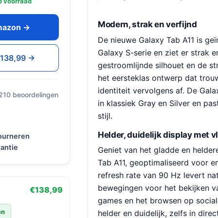
 voorraad
Modern, strak en verfijnd
Amazon →
De nieuwe Galaxy Tab A11 is geï
Galaxy S-serie en ziet er strak en
€138,99 →
gestroomlijnde silhouet en de s
het eersteklas ontwerp dat trouw
identiteit vervolgens af. De Gala
 210 beoordelingen
in klassiek Gray en Silver en pas
stijl.
Helder, duidelijk display met
tourneren
antie
Geniet van het gladde en helde
Tab A11, geoptimaliseerd voor e
refresh rate van 90 Hz levert nat
bewegingen voor het bekijken va
€138,99
games en het browsen op sociale
en
helder en duidelijk, zelfs in direc