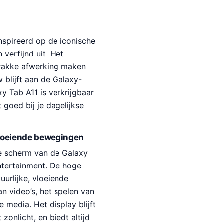
nspireerd op de iconische
 verfijnd uit. Het
trakke afwerking maken
 blijft aan de Galaxy-
xy Tab A11 is verkrijgbaar
t goed bij je dagelijkse
 vloeiende bewegingen
re scherm van de Galaxy
ntertainment. De hoge
uurlijke, vloeiende
n video’s, het spelen van
 media. Het display blijft
t zonlicht, en biedt altijd