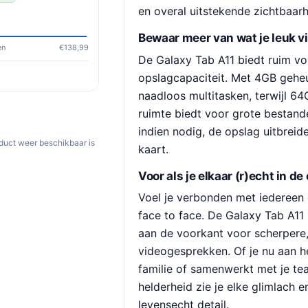
en overal uitstekende zichtbaarh
Bewaar meer van wat je leuk v
en
€138,99
De Galaxy Tab A11 biedt ruim v
opslagcapaciteit. Met 4GB geheu
naadloos multitasken, terwijl 6
ruimte biedt voor grote bestand
indien nodig, de opslag uitbrei
oduct weer beschikbaar is
kaart.
Voor als je elkaar (r)echt in de
Voel je verbonden met iedereen d
face to face. De Galaxy Tab A11
aan de voorkant voor scherpere,
videogesprekken. Of je nu aan he
familie of samenwerkt met je te
helderheid zie je elke glimlach e
levensecht detail.