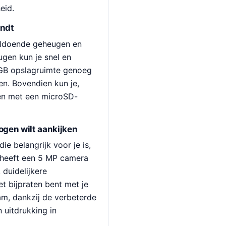
eid.
indt
oldoende geheugen en
gen kun je snel en
4GB opslagruimte genoeg
en. Bovendien kun je,
den met een microSD-
 ogen wilt aankijken
ie belangrijk voor je is,
 heeft een 5 MP camera
 duidelijkere
t bijpraten bent met je
am, dankzij de verbeterde
n uitdrukking in