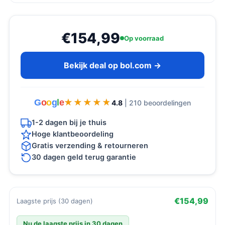
€154,99
Op voorraad
Bekijk deal op bol.com →
G
o
o
g
l
e
★★★★★
★★★★★
4.8
| 210 beoordelingen
1-2 dagen bij je thuis
Hoge klantbeoordeling
Gratis verzending & retourneren
30 dagen geld terug garantie
€154,99
Laagste prijs (30 dagen)
Nu de laagste prijs in 30 dagen