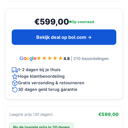
€599,00
Op voorraad
Bekijk deal op bol.com →
G
o
o
g
l
e
★★★★★
★★★★★
4.8
| 210 beoordelingen
1-2 dagen bij je thuis
Hoge klantbeoordeling
Gratis verzending & retourneren
30 dagen geld terug garantie
€599,00
Laagste prijs (30 dagen)
Nu de laagste prijs in 30 dagen