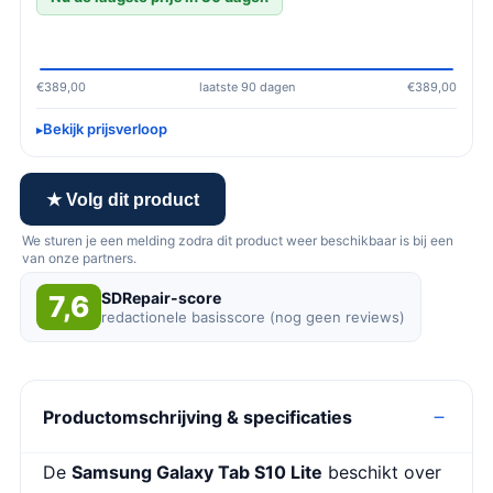
€389,00
laatste 90 dagen
€389,00
Bekijk prijsverloop
★ Volg dit product
We sturen je een melding zodra dit product weer beschikbaar is bij een
van onze partners.
SDRepair-score
7,6
redactionele basisscore (nog geen reviews)
Productomschrijving & specificaties
De
Samsung Galaxy Tab S10 Lite
beschikt over