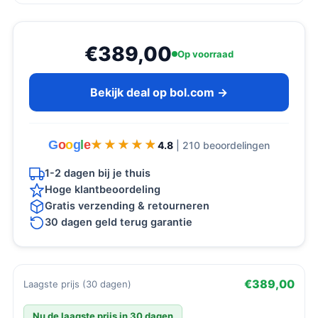
€389,00
Op voorraad
Bekijk deal op bol.com →
G
o
o
g
l
e
★★★★★
★★★★★
4.8
| 210 beoordelingen
1-2 dagen bij je thuis
Hoge klantbeoordeling
Gratis verzending & retourneren
30 dagen geld terug garantie
€389,00
Laagste prijs (30 dagen)
Nu de laagste prijs in 30 dagen