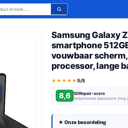
Samsung Galaxy Z 
smartphone 512GB 
vouwbaar scherm, 
processor, lange b
★★★★★
★★★★★
5/5
SDRepair-score
8,6
redactionele basisscore (nog
★ Onze beoordeling