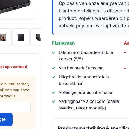
Op basis van onze analyse van p
klantbeoordelingen is dit een p
product. Kopers waarderen dit p
actuele prijs en levertijd via de
Pluspunten
Aa
Uitstekend beoordeeld door
kopers (5/5)
iet op voorraad
Van het merk Samsung
Uitgebreide productfoto's
beschikbaar
 je e-mail achter,
bij een van onze
Volledige productinformatie
rraad is.
Verkrijgbaar via bol.com (snelle
levering, retour mogelijk)
gte
Productomschrijving & specific