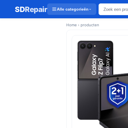
SD
Repair
Alle categorieën
Home
› producten