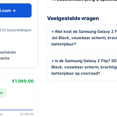
ol.com →
Veelgestelde vragen
 210 beoordelingen
Wat kost de Samsung Galaxy Z 
Jet Black, vouwbaar scherm, krach
batterijduur?
tourneren
antie
Is de Samsung Galaxy Z Flip7 5
Black, vouwbaar scherm, krachtig
batterijduur op voorraad?
€1.069,00
en
en
€1.319,00