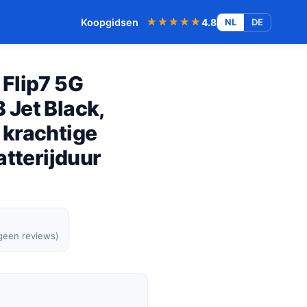
★★★★★
★★★★★
Koopgidsen
4.8
NL
DE
Flip7 5G
Jet Black,
krachtige
atterijduur
 geen reviews)