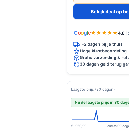
Bekijk deal op b
G
o
o
g
l
e
★★★★★
★★★★★
4.8
|
1-2 dagen bij je thuis
Hoge klantbeoordeling
Gratis verzending & re
30 dagen geld terug gar
Laagste prijs (30 dagen)
Nu de laagste prijs in 30 dag
€1.069,00
laatste 90 dag