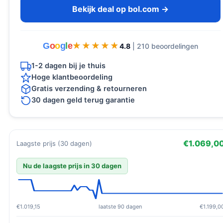
Bekijk deal op bol.com →
G
o
o
g
l
e
★★★★★
★★★★★
4.8
| 210 beoordelingen
1-2 dagen bij je thuis
Hoge klantbeoordeling
Gratis verzending & retourneren
30 dagen geld terug garantie
€1.069,0
Laagste prijs (30 dagen)
Nu de laagste prijs in 30 dagen
€1.019,15
laatste 90 dagen
€1.199,0