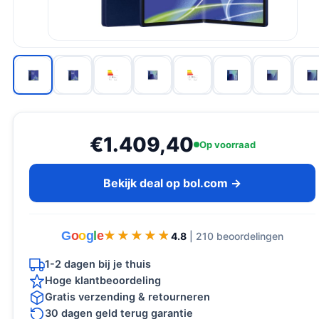
€1.409,40
Op voorraad
Bekijk deal op bol.com →
G
o
o
g
l
e
★★★★★
★★★★★
4.8
| 210 beoordelingen
1-2 dagen bij je thuis
Hoge klantbeoordeling
Gratis verzending & retourneren
30 dagen geld terug garantie