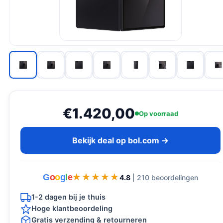
€1.420,00
Op voorraad
Bekijk deal op bol.com →
G
o
o
g
l
e
★★★★★
★★★★★
4.8
| 210 beoordelingen
1-2 dagen bij je thuis
Hoge klantbeoordeling
Gratis verzending & retourneren