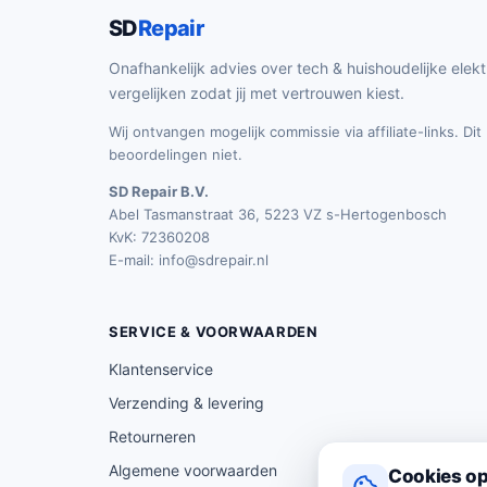
SD
Repair
Onafhankelijk advies over tech & huishoudelijke elekt
vergelijken zodat jij met vertrouwen kiest.
Wij ontvangen mogelijk commissie via affiliate-links. Di
beoordelingen niet.
SD Repair B.V.
Abel Tasmanstraat 36, 5223 VZ s-Hertogenbosch
KvK: 72360208
E-mail:
info@sdrepair.nl
SERVICE & VOORWAARDEN
Klantenservice
Verzending & levering
Retourneren
Algemene voorwaarden
Cookies op