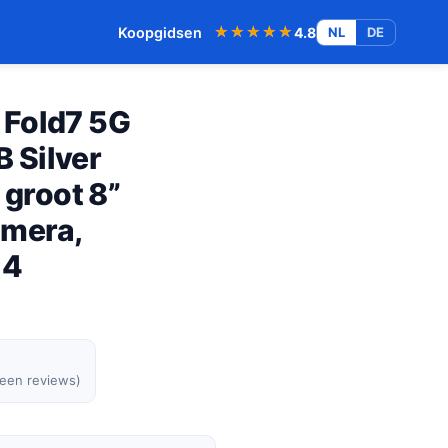
★★★★★
★★★★★
Koopgidsen
4.8
NL
DE
 Fold7 5G
 Silver
 groot 8”
mera,
 4
geen reviews)