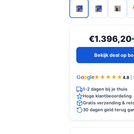
€1.396,20
Bekijk deal op b
G
o
o
g
l
e
★★★★★
★★★★★
4.8
|
1-2 dagen bij je thuis
Hoge klantbeoordeling
Gratis verzending & re
30 dagen geld terug gar