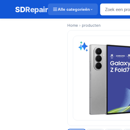
SD
Repair
Alle categorieën
Home
› producten