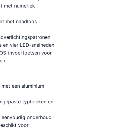
out met numeriek
eit met naadloos
ndverlichtingspatronen
s en vier LED-snelheden
OS-invoertoetsen voor
len
 met een aluminium
angepaste typhoeken en
r eenvoudig onderhoud
geschikt voor