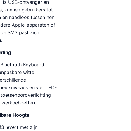
 GHz USB-ontvanger en
 kunnen gebruikers tot
en en naadloos tussen hen
rdere Apple-apparaten of
 de SM3 past zich
.
hting
 Bluetooth Keyboard
aanpasbare witte
erschillende
rheidsniveaus en vier LED-
toetsenbordverlichting
 werkbehoeften.
lbare Hoogte
3 levert met zijn