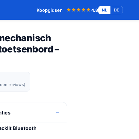
★★★★★
★★★★★
Koopgidsen
4.8
NL
DE
 mechanisch
 toetsenbord –
geen reviews)
aties
cklit Bluetooth