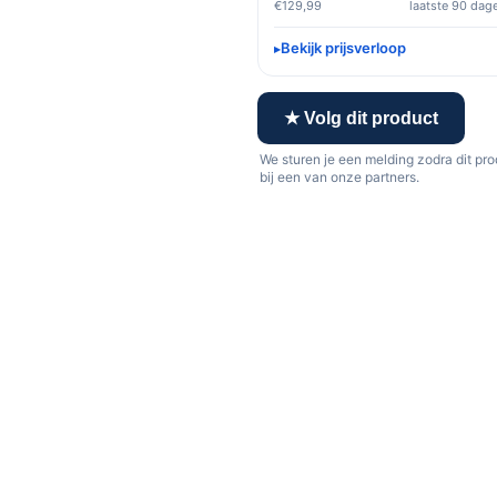
€129,99
laatste 90 dag
Bekijk prijsverloop
★ Volg dit product
We sturen je een melding zodra dit pr
bij een van onze partners.