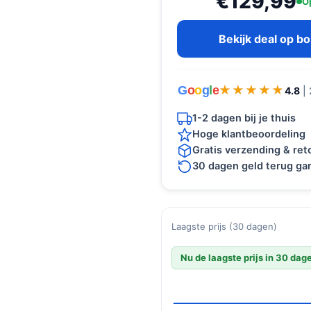
€129,99
O
Bekijk deal op b
G
o
o
g
l
e
★★★★★
★★★★★
4.8
|
1-2 dagen bij je thuis
Hoge klantbeoordeling
Gratis verzending & re
30 dagen geld terug gar
Laagste prijs (30 dagen)
Nu de laagste prijs in 30 dag