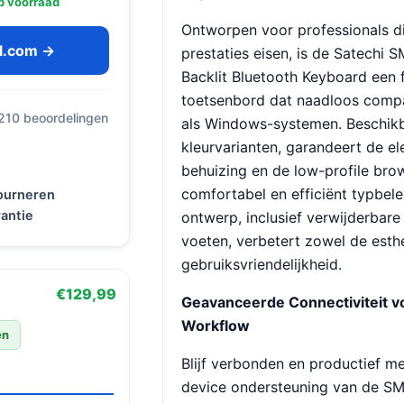
p voorraad
Ontworpen voor professionals die
ol.com →
prestaties eisen, is de Satechi 
Backlit Bluetooth Keyboard een 
toetsenbord dat naadloos compa
 210 beoordelingen
als Windows-systemen. Beschikba
kleurvarianten, garandeert de e
behuizing en de low-profile bro
comfortabel en efficiënt typbel
tourneren
antie
ontwerp, inclusief verwijderbare
voeten, verbetert zowel de esthe
gebruiksvriendelijkheid.
€129,99
Geavanceerde Connectiviteit v
Workflow
en
Blijf verbonden en productief me
device ondersteuning van de SM