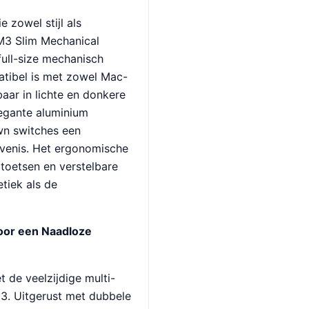
 zowel stijl als
SM3 Slim Mechanical
full-size mechanisch
tibel is met zowel Mac-
ar in lichte en donkere
legante aluminium
wn switches een
evenis. Het ergonomische
 toetsen en verstelbare
tiek als de
oor een Naadloze
t de veelzijdige multi-
3. Uitgerust met dubbele