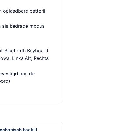
h oplaadbare batterij
n als bedrade modus
it Bluetooth Keyboard
ws, Links Alt, Rechts
evestigd aan de
bord)
echanisch backlit