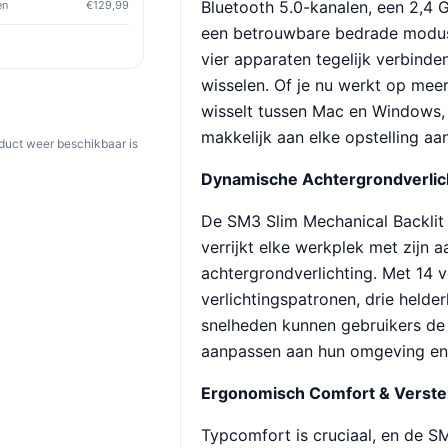
Bluetooth 5.0-kanalen, een 2,4
en
€129,99
een betrouwbare bedrade modus,
vier apparaten tegelijk verbind
wisselen. Of je nu werkt op mee
wisselt tussen Mac en Windows,
makkelijk aan elke opstelling aan
oduct weer beschikbaar is
Dynamische Achtergrondverlic
De SM3 Slim Mechanical Backlit
verrijkt elke werkplek met zijn 
achtergrondverlichting. Met 14 v
verlichtingspatronen, drie helde
snelheden kunnen gebruikers de 
aanpassen aan hun omgeving en
Ergonomisch Comfort & Verste
Typcomfort is cruciaal, en de SM