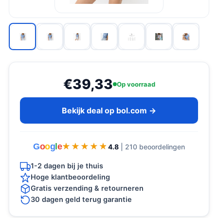
€39,33
Op voorraad
Bekijk deal op bol.com →
G
o
o
g
l
e
★★★★★
★★★★★
4.8
| 210 beoordelingen
1-2 dagen bij je thuis
Hoge klantbeoordeling
Gratis verzending & retourneren
30 dagen geld terug garantie