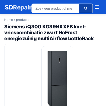
SD
Repair
Home
› producten
Siemens iQ300 KG39NXXEB koel-
vriescombinatie zwart NoFrost
energiezuinig multiAirflow bottleRack