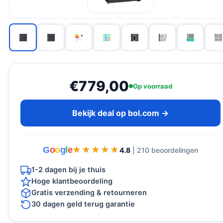
€779,00
Op voorraad
Bekijk deal op bol.com →
G
o
o
g
l
e
★★★★★
★★★★★
4.8
| 210 beoordelingen
1-2 dagen bij je thuis
Hoge klantbeoordeling
Gratis verzending & retourneren
30 dagen geld terug garantie