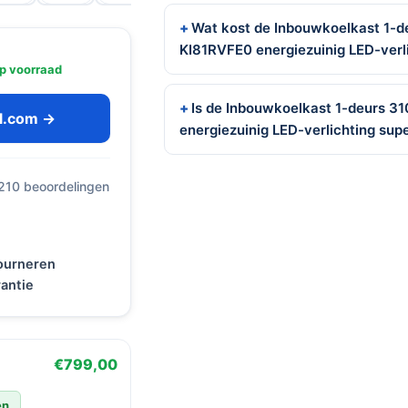
Wat kost de Inbouwkoelkast 1-d
KI81RVFE0 energiezuinig LED-verl
p voorraad
Is de Inbouwkoelkast 1-deurs 3
ol.com →
energiezuinig LED-verlichting sup
 210 beoordelingen
tourneren
antie
€799,00
en