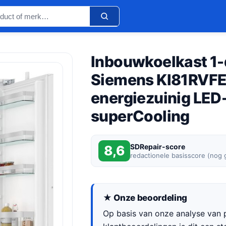
Inbouwkoelkast 1-
Siemens KI81RVF
energiezuinig LED-
superCooling
SDRepair-score
8,6
redactionele basisscore (nog
★ Onze beoordeling
Op basis van onze analyse van p