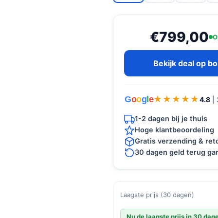
€799,00
O
Bekijk deal op b
G
o
o
g
l
e
★★★★★
★★★★★
4.8
|
1-2 dagen bij je thuis
Hoge klantbeoordeling
Gratis verzending & re
30 dagen geld terug gar
Laagste prijs (30 dagen)
Nu de laagste prijs in 30 dag