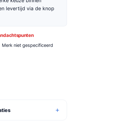
terke keuze binnen
en levertijd via de knop
ndachtspunten
Merk niet gespecificeerd
aties