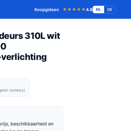
★★★★★
★★★★★
Koopgidsen
4.8
NL
DE
deurs 310L wit
E0
verlichting
 geen reviews)
rijs, beschikbaarheid en