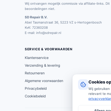
Wij ontvangen mogelijk commissie via affiliate-links. Di
beoordelingen niet.
SD Repair B.V.
Abel Tasmanstraat 36, 5223 VZ s-Hertogenbosch
KvK: 72360208
E-mail:
info@sdrepair.nl
SERVICE & VOORWAARDEN
Klantenservice
Verzending & levering
Retourneren
Algemene voorwaarden
Cookies op
Privacybeleid
Wij gebruiken
relevant te ma
Cookiebeleid
privacyverkla
Alleen no