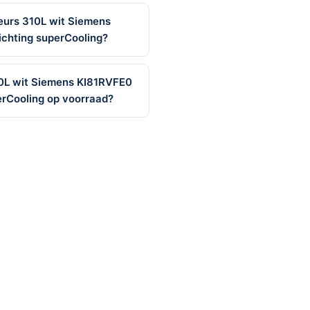
eurs 310L wit Siemens
ichting superCooling?
10L wit Siemens KI81RVFE0
erCooling op voorraad?