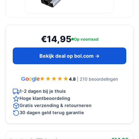
€14,95
Op voorraad
Bekijk deal op bol.com →
G
o
o
g
l
e
★★★★★
★★★★★
4.8
| 210 beoordelingen
1-2 dagen bij je thuis
Hoge klantbeoordeling
Gratis verzending & retourneren
30 dagen geld terug garantie