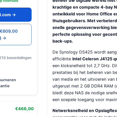
Beheer uw digitale wereld met
p voorraad
krachtige en compacte 4-bay NA
ontwikkeld voor Home Office e
ol.com →
thuisgebruikers. Met verbeterd
snelle gegevensverwerking bied
· €609,00
perfecte oplossing voor gecent
) →
back-ups.
De Synology DS425 wordt aang
 210 beoordelingen
efficiënte
Intel Celeron J4125 
een kloksnelheid tot 2,7 GHz. Di
prestaties bij het beheren van 
van media en het uitvoeren van
tourneren
uitgerust met 2 GB DDR4 RAM (ui
antie
biedt deze NAS de nodige snelhe
een soepele toegang voor maxim
€466,00
Netwerksnelheid en Opslagflexib