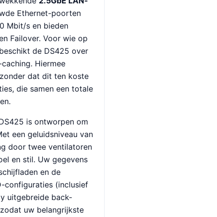
ukwekkende
2.5GbE LAN-
uwde Ethernet-poorten
0 Mbit/s en bieden
en Failover. Voor wie op
 beschikt de DS425 over
caching. Hiermee
zonder dat dit ten koste
ties, die samen een totale
en.
DS425 is ontworpen om
Met een geluidsniveau van
ng door twee ventilatoren
koel en stil. Uw gegevens
 schijfladen en de
configuraties (inclusief
y uitgebreide back-
zodat uw belangrijkste