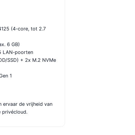
4125 (4-core, tot 2.7
x. 6 GB)
5 LAN-poorten
DD/SSD) + 2x M.2 NVMe
Gen 1
ervaar de vrijheid van
e privécloud.