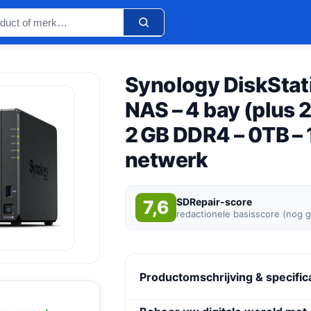
Synology DiskStat
NAS – 4 bay (plus 2
2 GB DDR4 – 0TB – 
netwerk
SDRepair-score
7,6
redactionele basisscore (nog 
Productomschrijving & specific