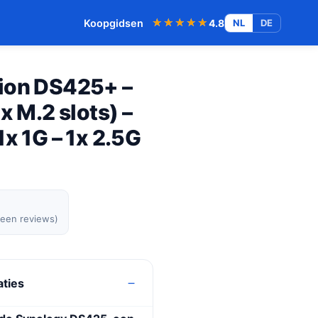
★★★★★
★★★★★
Koopgidsen
4.8
NL
DE
ion DS425+ –
x M.2 slots) –
1x 1G – 1x 2.5G
geen reviews)
aties