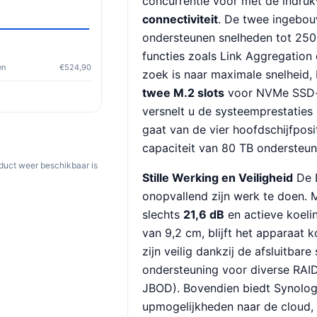
concurrentie voor met de indr
connectiviteit
. De twee ingebo
ondersteunen snelheden tot 250
functies zoals Link Aggregation 
en
€524,90
zoek is naar maximale snelheid,
twee M.2 slots
voor NVMe SSD-
versnelt u de systeemprestaties 
gaat van de vier hoofdschijfposi
capaciteit van 80 TB ondersteun
oduct weer beschikbaar is
Stille Werking en Veiligheid
De 
onopvallend zijn werk te doen. 
slechts
21,6 dB
en actieve koeli
van 9,2 cm, blijft het apparaat 
zijn veilig dankzij de afsluitbare
ondersteuning voor diverse RAID-
JBOD). Bovendien biedt Synolog
upmogelijkheden naar de cloud, 