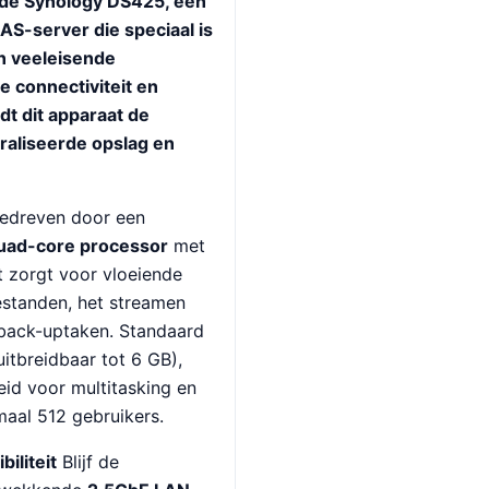
 de Synology DS425, een
S-server die speciaal is
n veeleisende
e connectiviteit en
t dit apparaat de
raliseerde opslag en
edreven door een
quad-core processor
met
t zorgt voor vloeiende
bestanden, het streamen
 back-uptaken. Standaard
tbreidbaar tot 6 GB),
id voor multitasking en
aal 512 gebruikers.
iliteit
Blijf de