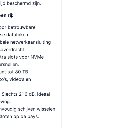
ijd beschermd zijn.
en rij:
or betrouwbare
kse datataken.
ele netwerkaansluiting
soverdracht.
ra slots voor NVMe
rsnellen.
nt tot 80 TB
o’s, video’s en
:
Slechts 21,6 dB, ideaal
ving.
voudig schijven wisselen
sloten op de bays.