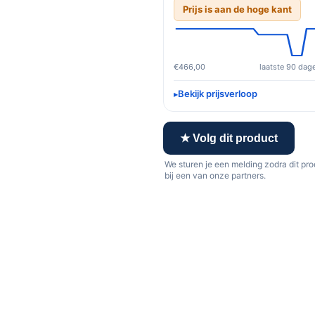
Prijs is aan de hoge kant
€466,00
laatste 90 dag
Bekijk prijsverloop
★ Volg dit product
We sturen je een melding zodra dit pr
bij een van onze partners.