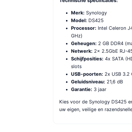
Technische specificaties:
Merk:
Synology
Model:
DS425
Processor:
Intel Celeron J
GHz)
Geheugen:
2 GB DDR4 (ma
Netwerk:
2x 2.5GbE RJ-4
Schijfposities:
4x SATA (H
slots
USB-poorten:
2x USB 3.2 
Geluidsniveau:
21,6 dB
Garantie:
3 jaar
Kies voor de Synology DS425 en 
uw eigen, veilige en razendsnell