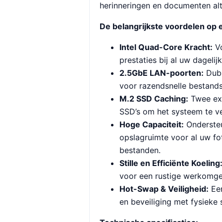
herinneringen en documenten alt
De belangrijkste voordelen op e
Intel Quad-Core Kracht:
Vo
prestaties bij al uw dagelij
2.5GbE LAN-poorten:
Dubb
voor razendsnelle bestand
M.2 SSD Caching:
Twee ext
SSD’s om het systeem te ve
Hoge Capaciteit:
Ondersteu
opslagruimte voor al uw fot
bestanden.
Stille en Efficiënte Koeling
voor een rustige werkomge
Hot-Swap & Veiligheid:
Een
en beveiliging met fysieke 