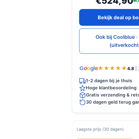
€524,90
O
Bekijk deal op b
Ook bij Coolblue 
(uitverkocht
G
o
o
g
l
e
★★★★★
★★★★★
4.8
|
1-2 dagen bij je thuis
Hoge klantbeoordeling
Gratis verzending & re
30 dagen geld terug gar
Laagste prijs (30 dagen)