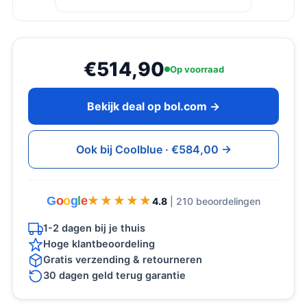
€514,90
Op voorraad
Bekijk deal op bol.com →
Ook bij Coolblue · €584,00 →
G
o
o
g
l
e
★★★★★
★★★★★
4.8
| 210 beoordelingen
1-2 dagen bij je thuis
Hoge klantbeoordeling
Gratis verzending & retourneren
30 dagen geld terug garantie