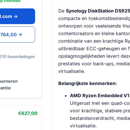
p voorraad
De
Synology DiskStation DS92
ol.com →
compacte en toekomstbestendig
ontworpen voor veeleisende thui
contentcreators en kleine kantor
 €764,00 →
combinatie van een krachtige R
uitbreidbaar ECC-geheugen en f
opslagmogelijkheden levert dez
 210 beoordelingen
prestaties voor back-ups, medi
virtualisatie.
tourneren
Belangrijkste kenmerken:
antie
AMD Ryzen Embedded V15
Uitgerust met een quad-co
voor krachtige, stabiele pre
€627,00
bestandsoverdracht, medias
virtualisatie.