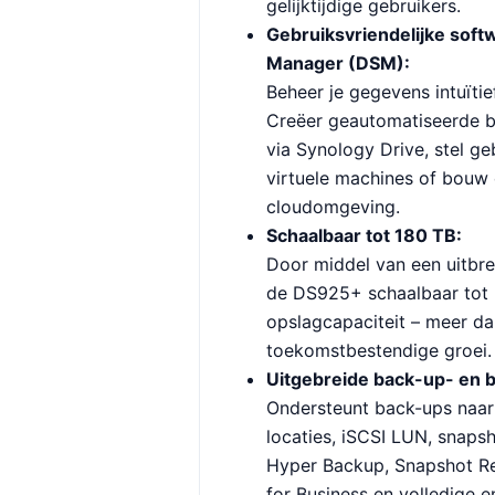
gelijktijdige gebruikers.
Gebruiksvriendelijke softw
Manager (DSM):
Beheer je gegevens intuïti
Creëer geautomatiseerde b
via Synology Drive, stel ge
virtuele machines of bouw 
cloudomgeving.
Schaalbaar tot 180 TB:
Door middel van een uitbrei
de DS925+ schaalbaar tot 
opslagcapaciteit – meer d
toekomstbestendige groei.
Uitgebreide back-up- en b
Ondersteunt back-ups naar
locaties, iSCSI LUN, snapsh
Hyper Backup, Snapshot Re
for Business en volledige e