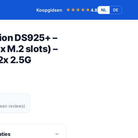
★★★★★
★★★★★
Koopgidsen
4.8
NL
DE
ion DS925+ –
x M.2 slots) –
2x 2.5G
geen reviews)
aties