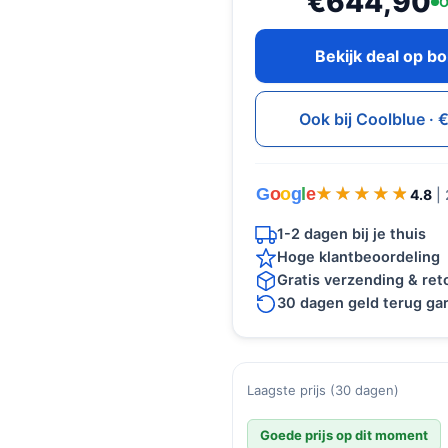
€644,90
O
Bekijk deal op b
Ook bij Coolblue ·
G
o
o
g
l
e
★★★★★
★★★★★
4.8
|
1-2 dagen bij je thuis
Hoge klantbeoordeling
Gratis verzending & re
30 dagen geld terug gar
Laagste prijs (30 dagen)
Goede prijs op dit moment