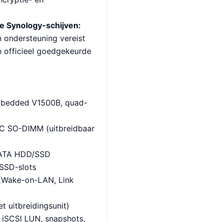
le Synology-schijven:
n ondersteuning vereist
 officieel goedgekeurde
edded V1500B, quad-
 SO-DIMM (uitbreidbaar
SATA HDD/SSD
SSD-slots
Wake-on-LAN, Link
t uitbreidingsunit)
 iSCSI LUN, snapshots,