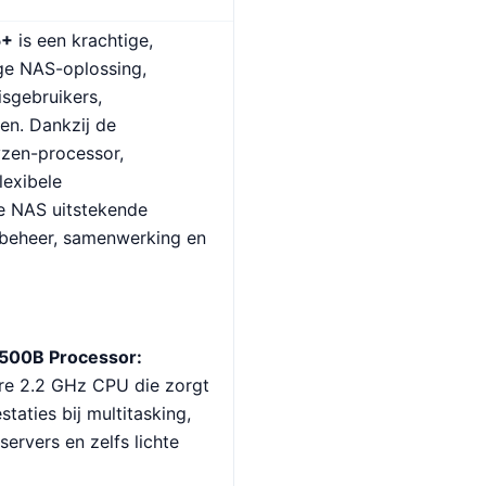
5+
is een krachtige,
e NAS-oplossing,
sgebruikers,
en. Dankzij de
yzen-processor,
lexibele
e NAS uitstekende
abeheer, samenwerking en
00B Processor:
re 2.2 GHz CPU die zorgt
staties bij multitasking,
ervers en zelfs lichte