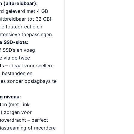
(uitbreidbaar):
d geleverd met 4 GB
tbreidbaar tot 32 GB),
e foutcorrectie en
ntensieve toepassingen.
e SSD-slots:
f SSD’s en voeg
e via de twee
 – ideaal voor snellere
e bestanden en
ies zonder opslagbays te
g niveau:
en (met Link
) zorgen voor
aoverdracht – perfect
iastreaming of meerdere