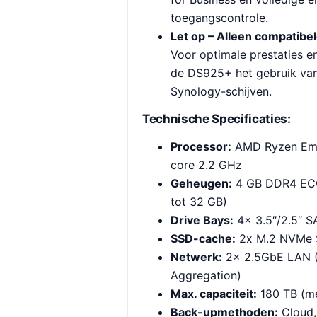
toegangscontrole.
Let op – Alleen compatibe
Voor optimale prestaties e
de DS925+ het gebruik van
Synology-schijven.
Technische Specificaties:
Processor:
AMD Ryzen Emb
core 2.2 GHz
Geheugen:
4 GB DDR4 ECC
tot 32 GB)
Drive Bays:
4x 3.5″/2.5″ 
SSD-cache:
2x M.2 NVMe 
Netwerk:
2x 2.5GbE LAN (
Aggregation)
Max. capaciteit:
180 TB (me
Back-upmethoden:
Cloud,