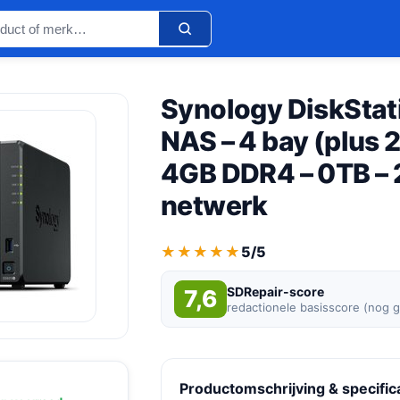
Synology DiskStat
NAS – 4 bay (plus 2
4GB DDR4 – 0TB – 
netwerk
★★★★★
★★★★★
5/5
SDRepair-score
7,6
redactionele basisscore (nog 
Productomschrijving & specific