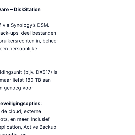
are – DiskStation
ef via Synology’s DSM.
ack-ups, deel bestanden
bruikersrechten in, beheer
een persoonlijke
dingsunit (bijv. DX517) is
maar liefst 180 TB aan
an genoeg voor
eveiligingsopties:
 de cloud, externe
ots, en meer. Inclusief
plication, Active Backup
ncryptie- en