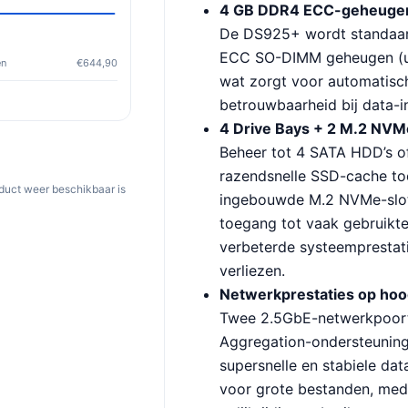
4 GB DDR4 ECC-geheugen 
De DS925+ wordt standaar
ECC SO-DIMM geheugen (ui
en
€644,90
wat zorgt voor automatisch
betrouwbaarheid bij data-i
4 Drive Bays + 2 M.2 NVM
Beheer tot 4 SATA HDD’s o
razendsnelle SSD-cache to
oduct weer beschikbaar is
ingebouwde M.2 NVMe-slots
toegang tot vaak gebruikt
verbeterde systeemprestat
verliezen.
Netwerkprestaties op hoo
Twee 2.5GbE-netwerkpoort
Aggregation-ondersteuning
supersnelle en stabiele dat
voor grote bestanden, med