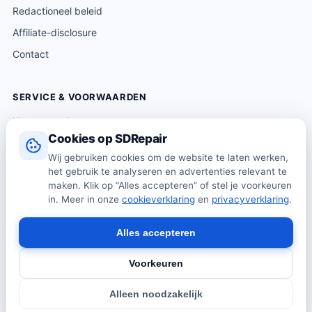
Redactioneel beleid
Affiliate-disclosure
Contact
SERVICE & VOORWAARDEN
Klantenservice
Cookies op SDRepair
Verzending & levering
Wij gebruiken cookies om de website te laten werken,
Retourneren
het gebruik te analyseren en advertenties relevant te
Algemene voorwaarden
maken. Klik op “Alles accepteren” of stel je voorkeuren
in. Meer in onze
cookieverklaring
en
privacyverklaring
.
Privacybeleid
Cookiebeleid
Alles accepteren
Voorkeuren
© 2026 SDRepair · Onafhankelijk vergelijkingsplatform · Wij
Alleen noodzakelijk
verkopen zelf geen producten · Alle prijzen onder voorbehoud.