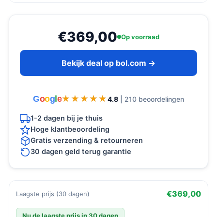
€369,00
Op voorraad
Bekijk deal op bol.com →
G
o
o
g
l
e
★★★★★
★★★★★
4.8
| 210 beoordelingen
1-2 dagen bij je thuis
Hoge klantbeoordeling
Gratis verzending & retourneren
30 dagen geld terug garantie
€369,00
Laagste prijs (30 dagen)
Nu de laagste prijs in 30 dagen