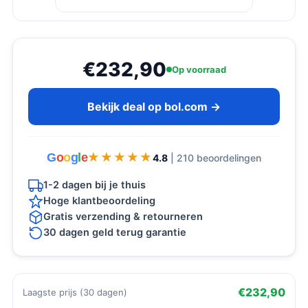
€232,90
Op voorraad
Bekijk deal op bol.com →
G
o
o
g
l
e
★★★★★
★★★★★
4.8
| 210 beoordelingen
1-2 dagen bij je thuis
Hoge klantbeoordeling
Gratis verzending & retourneren
30 dagen geld terug garantie
€232,90
Laagste prijs (30 dagen)