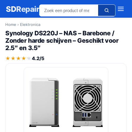
SD
Repair
Home
› Elektronica
Synology DS220J – NAS – Barebone /
Zonder harde schijven – Geschikt voor
2.5″ en 3.5″
★★★★★
★★★★★
4.2/5