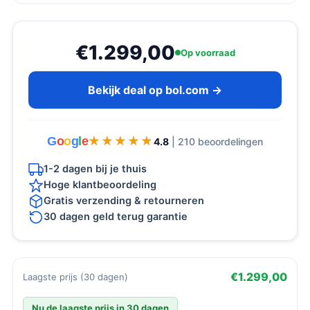
€1.299,00
Op voorraad
Bekijk deal op bol.com →
G
o
o
g
l
e
★★★★★
★★★★★
4.8
| 210 beoordelingen
1-2 dagen bij je thuis
Hoge klantbeoordeling
Gratis verzending & retourneren
30 dagen geld terug garantie
€1.299,00
Laagste prijs (30 dagen)
Nu de laagste prijs in 30 dagen