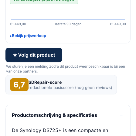
€1.449,00
laatste 90 dagen
€1.449,00
Bekijk prijsverloop
★ Volg dit product
We sturen je een melding zodra dit product weer beschikbaar is bij een
van onze partners.
SDRepair-score
6,7
redactionele basisscore (nog geen reviews)
Productomschrijving & specificaties
De Synology DS725+ is een compacte en