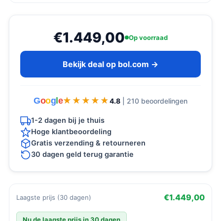
€1.449,00
Op voorraad
Bekijk deal op bol.com →
G
o
o
g
l
e
★★★★★
★★★★★
4.8
| 210 beoordelingen
1-2 dagen bij je thuis
Hoge klantbeoordeling
Gratis verzending & retourneren
30 dagen geld terug garantie
€1.449,00
Laagste prijs (30 dagen)
Nu de laagste prijs in 30 dagen