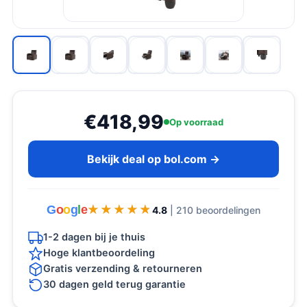
€418,99
Op voorraad
Bekijk deal op bol.com →
G
o
o
g
l
e
★★★★★
★★★★★
4.8
| 210 beoordelingen
1-2 dagen bij je thuis
Hoge klantbeoordeling
Gratis verzending & retourneren
30 dagen geld terug garantie