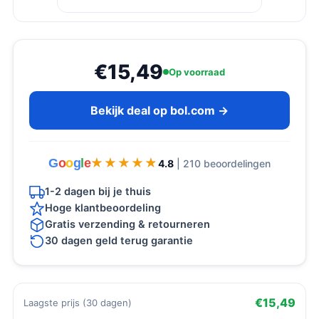
€15,49
Op voorraad
Bekijk deal op bol.com →
G
o
o
g
l
e
★★★★★
★★★★★
4.8
| 210 beoordelingen
1-2 dagen bij je thuis
Hoge klantbeoordeling
Gratis verzending & retourneren
30 dagen geld terug garantie
€15,49
Laagste prijs (30 dagen)