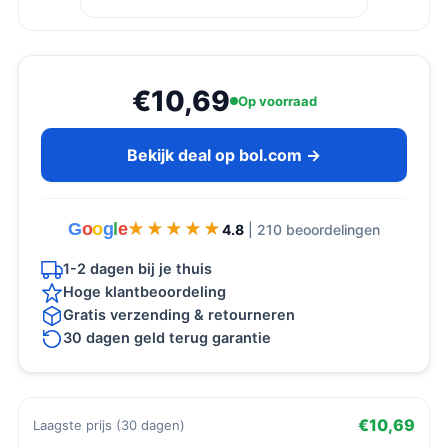
€10,69
Op voorraad
Bekijk deal op bol.com →
G
o
o
g
l
e
★★★★★
★★★★★
4.8
| 210 beoordelingen
1-2 dagen bij je thuis
Hoge klantbeoordeling
Gratis verzending & retourneren
30 dagen geld terug garantie
€10,69
Laagste prijs (30 dagen)