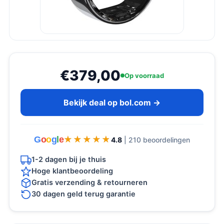
€379,00
Op voorraad
Bekijk deal op bol.com →
G
o
o
g
l
e
★★★★★
★★★★★
4.8
| 210 beoordelingen
1-2 dagen bij je thuis
Hoge klantbeoordeling
Gratis verzending & retourneren
30 dagen geld terug garantie