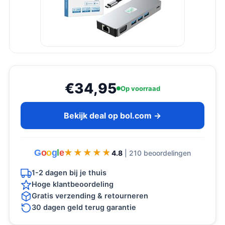
€34,95
Op voorraad
Bekijk deal op bol.com →
G
o
o
g
l
e
★★★★★
★★★★★
4.8
| 210 beoordelingen
1-2 dagen bij je thuis
Hoge klantbeoordeling
Gratis verzending & retourneren
30 dagen geld terug garantie