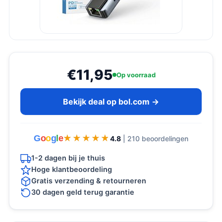
€11,95
Op voorraad
Bekijk deal op bol.com →
G
o
o
g
l
e
★★★★★
★★★★★
4.8
| 210 beoordelingen
1-2 dagen bij je thuis
Hoge klantbeoordeling
Gratis verzending & retourneren
30 dagen geld terug garantie