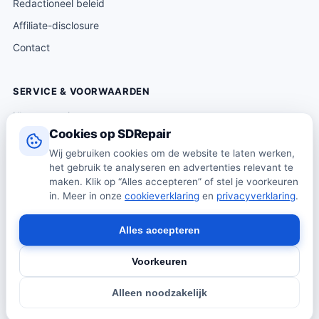
Redactioneel beleid
Affiliate-disclosure
Contact
SERVICE & VOORWAARDEN
Klantenservice
Cookies op SDRepair
Verzending & levering
Wij gebruiken cookies om de website te laten werken,
Retourneren
het gebruik te analyseren en advertenties relevant te
Algemene voorwaarden
maken. Klik op “Alles accepteren” of stel je voorkeuren
in. Meer in onze
cookieverklaring
en
privacyverklaring
.
Privacybeleid
Cookiebeleid
Alles accepteren
Voorkeuren
© 2026 SDRepair · Onafhankelijk vergelijkingsplatform · Wij
Alleen noodzakelijk
verkopen zelf geen producten · Alle prijzen onder voorbehoud.