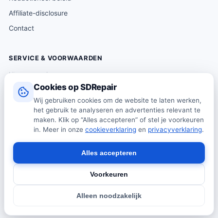
Affiliate-disclosure
Contact
SERVICE & VOORWAARDEN
Klantenservice
Cookies op SDRepair
Verzending & levering
Wij gebruiken cookies om de website te laten werken,
Retourneren
het gebruik te analyseren en advertenties relevant te
Algemene voorwaarden
maken. Klik op “Alles accepteren” of stel je voorkeuren
in. Meer in onze
cookieverklaring
en
privacyverklaring
.
Privacybeleid
Cookiebeleid
Alles accepteren
Voorkeuren
© 2026 SDRepair · Onafhankelijk vergelijkingsplatform · Wij
Alleen noodzakelijk
verkopen zelf geen producten · Alle prijzen onder voorbehoud.