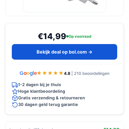
€14,99
Op voorraad
Bekijk deal op bol.com →
G
o
o
g
l
e
★★★★★
★★★★★
4.8
| 210 beoordelingen
1-2 dagen bij je thuis
Hoge klantbeoordeling
Gratis verzending & retourneren
30 dagen geld terug garantie