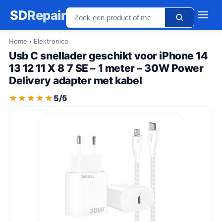
SD
Repair
Home
› Elektronica
Usb C snellader geschikt voor iPhone 14
13 12 11 X 8 7 SE – 1 meter – 30W Power
Delivery adapter met kabel
★★★★★
★★★★★
5/5