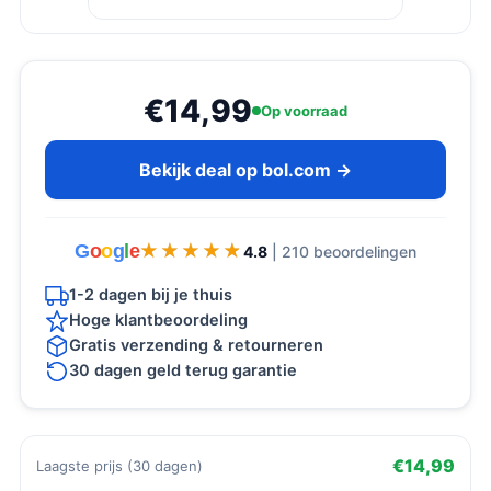
€14,99
Op voorraad
Bekijk deal op bol.com →
G
o
o
g
l
e
★★★★★
★★★★★
4.8
| 210 beoordelingen
1-2 dagen bij je thuis
Hoge klantbeoordeling
Gratis verzending & retourneren
30 dagen geld terug garantie
€14,99
Laagste prijs (30 dagen)