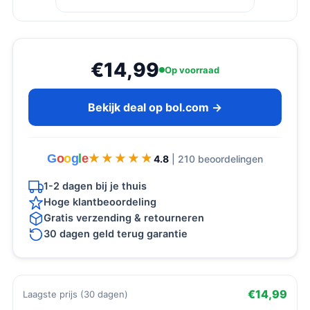
€14,99
Op voorraad
Bekijk deal op bol.com →
G
o
o
g
l
e
★★★★★
★★★★★
4.8
| 210 beoordelingen
1-2 dagen bij je thuis
Hoge klantbeoordeling
Gratis verzending & retourneren
30 dagen geld terug garantie
€14,99
Laagste prijs (30 dagen)