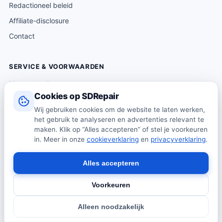
Redactioneel beleid
Affiliate-disclosure
Contact
SERVICE & VOORWAARDEN
Klantenservice
Cookies op SDRepair
Verzending & levering
Wij gebruiken cookies om de website te laten werken,
Retourneren
het gebruik te analyseren en advertenties relevant te
Algemene voorwaarden
maken. Klik op “Alles accepteren” of stel je voorkeuren
in. Meer in onze
cookieverklaring
en
privacyverklaring
.
Privacybeleid
Cookiebeleid
Alles accepteren
Voorkeuren
© 2026 SDRepair · Onafhankelijk vergelijkingsplatform · Wij
Alleen noodzakelijk
verkopen zelf geen producten · Alle prijzen onder voorbehoud.