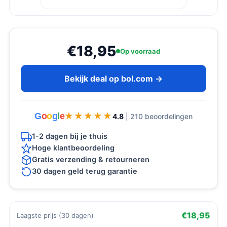
€18,95
Op voorraad
Bekijk deal op bol.com →
G
o
o
g
l
e
★★★★★
★★★★★
4.8
| 210 beoordelingen
1-2 dagen bij je thuis
Hoge klantbeoordeling
Gratis verzending & retourneren
30 dagen geld terug garantie
€18,95
Laagste prijs (30 dagen)