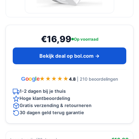
€16,99
Op voorraad
Bekijk deal op bol.com →
G
o
o
g
l
e
★★★★★
★★★★★
4.8
| 210 beoordelingen
1-2 dagen bij je thuis
Hoge klantbeoordeling
Gratis verzending & retourneren
30 dagen geld terug garantie