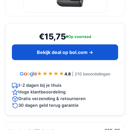
€15,75
Op voorraad
Bekijk deal op bol.com →
G
o
o
g
l
e
★★★★★
★★★★★
4.8
| 210 beoordelingen
1-2 dagen bij je thuis
Hoge klantbeoordeling
Gratis verzending & retourneren
30 dagen geld terug garantie