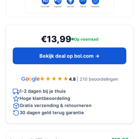
€13,99
Op voorraad
Bekijk deal op bol.com →
G
o
o
g
l
e
★★★★★
★★★★★
4.8
| 210 beoordelingen
1-2 dagen bij je thuis
Hoge klantbeoordeling
Gratis verzending & retourneren
30 dagen geld terug garantie