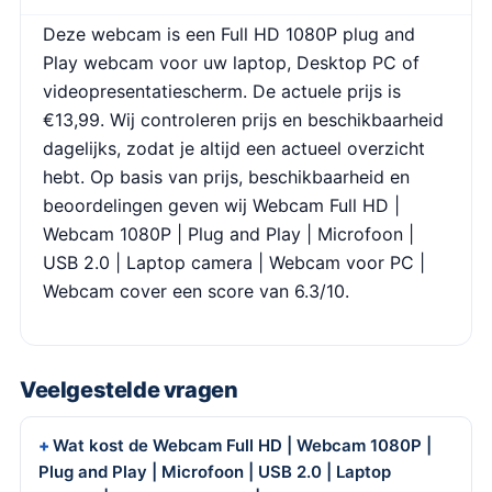
Deze webcam is een Full HD 1080P plug and
Play webcam voor uw laptop, Desktop PC of
videopresentatiescherm. De actuele prijs is
€13,99. Wij controleren prijs en beschikbaarheid
dagelijks, zodat je altijd een actueel overzicht
hebt. Op basis van prijs, beschikbaarheid en
beoordelingen geven wij Webcam Full HD |
Webcam 1080P | Plug and Play | Microfoon |
USB 2.0 | Laptop camera | Webcam voor PC |
Webcam cover een score van 6.3/10.
Veelgestelde vragen
Wat kost de Webcam Full HD | Webcam 1080P |
Plug and Play | Microfoon | USB 2.0 | Laptop