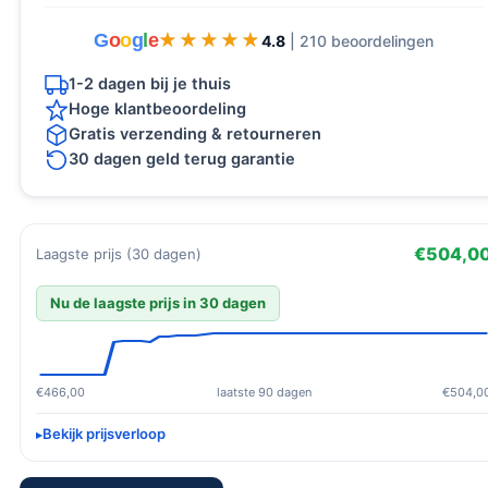
G
o
o
g
l
e
★★★★★
★★★★★
4.8
| 210 beoordelingen
1-2 dagen bij je thuis
Hoge klantbeoordeling
Gratis verzending & retourneren
30 dagen geld terug garantie
€504,0
Laagste prijs (30 dagen)
Nu de laagste prijs in 30 dagen
€466,00
laatste 90 dagen
€504,0
Bekijk prijsverloop