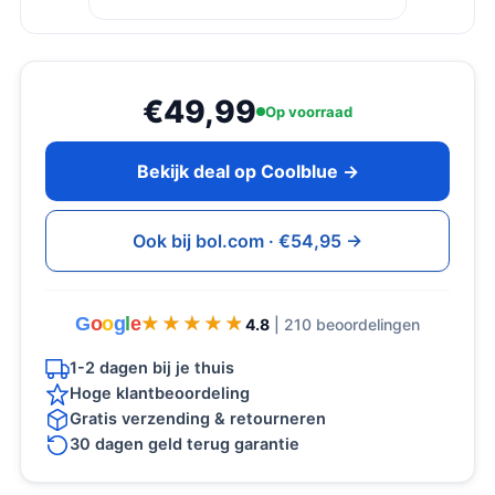
€49,99
Op voorraad
Bekijk deal op Coolblue →
Ook bij bol.com · €54,95 →
G
o
o
g
l
e
★★★★★
★★★★★
4.8
| 210 beoordelingen
1-2 dagen bij je thuis
Hoge klantbeoordeling
Gratis verzending & retourneren
30 dagen geld terug garantie