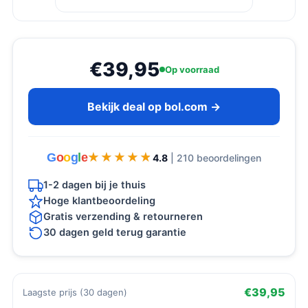
€39,95
Op voorraad
Bekijk deal op bol.com →
G
o
o
g
l
e
★★★★★
★★★★★
4.8
| 210 beoordelingen
1-2 dagen bij je thuis
Hoge klantbeoordeling
Gratis verzending & retourneren
30 dagen geld terug garantie
€39,95
Laagste prijs (30 dagen)