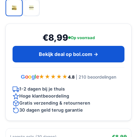
€8,99
Op voorraad
Bekijk deal op bol.com →
G
o
o
g
l
e
★★★★★
★★★★★
4.8
| 210 beoordelingen
1-2 dagen bij je thuis
Hoge klantbeoordeling
Gratis verzending & retourneren
30 dagen geld terug garantie
€8,99
Laagste prijs (30 dagen)