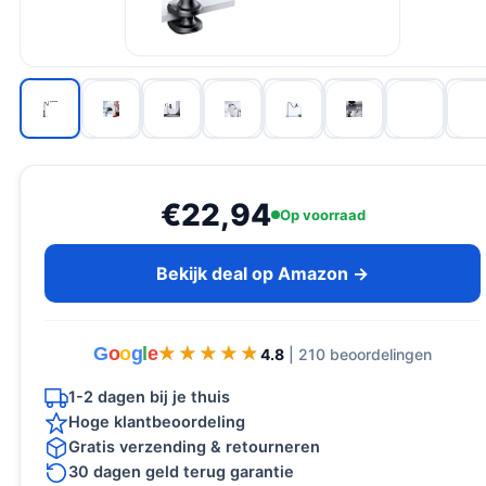
€22,94
Op voorraad
Bekijk deal op Amazon →
G
o
o
g
l
e
★★★★★
★★★★★
4.8
| 210 beoordelingen
1-2 dagen bij je thuis
Hoge klantbeoordeling
Gratis verzending & retourneren
30 dagen geld terug garantie