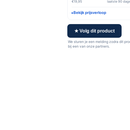
€19,95
laatste 90 dag
Bekijk prijsverloop
★ Volg dit product
We sturen je een melding zodra dit pr
bij een van onze partners.