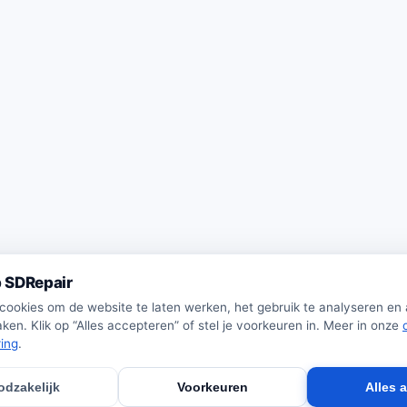
 SDRepair
 cookies om de website te laten werken, het gebruik te analyseren en
ken. Klik op “Alles accepteren” of stel je voorkeuren in. Meer in onze
ring
.
odzakelijk
Voorkeuren
Alles 
· Wij verkopen zelf geen producten · Alle prijzen onder voorbehoud.