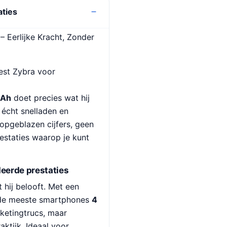
aties
Eerlijke Kracht, Zonder
iest Zybra voor
mAh
doet precies wat hij
 écht snelladen en
pgeblazen cijfers, geen
restaties waarop je kunt
eerde prestaties
 hij belooft. Met een
e de meeste smartphones
4
ketingtrucs, maar
aktijk. Ideaal voor