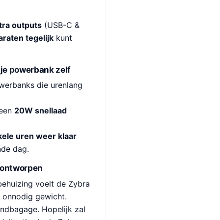
tra outputs
(USB-C &
raten tegelijk
kunt
 je powerbank zelf
owerbanks die urenlang
 een
20W snellaad
kele uren weer klaar
nde dag.
 ontworpen
ehuizing voelt de Zybra
r onnodig gewicht.
andbagage. Hopelijk zal