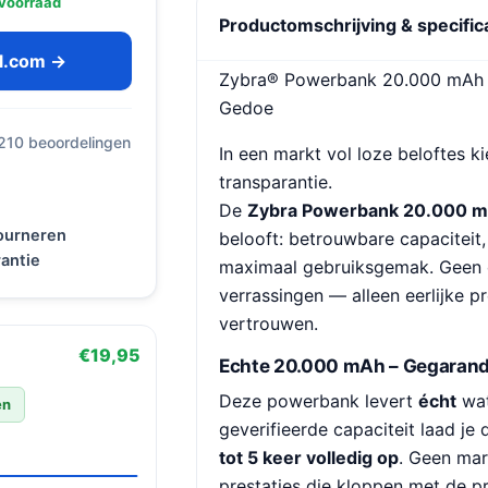
voorraad
Productomschrijving & specific
ol.com →
Zybra® Powerbank 20.000 mAh – 
Gedoe
 210 beoordelingen
In een markt vol loze beloftes k
transparantie.
De
Zybra Powerbank 20.000 
tourneren
belooft: betrouwbare capaciteit,
antie
maximaal gebruiksgemak. Geen o
verrassingen — alleen eerlijke p
vertrouwen.
€19,95
Echte 20.000 mAh – Gegarand
Deze powerbank levert
écht
wat
en
geverifieerde capaciteit laad j
tot 5 keer volledig op
. Geen mar
prestaties die kloppen met de pr