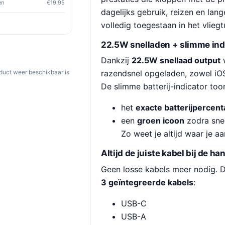
en
€19,95
dagelijks gebruik, reizen en la
volledig toegestaan in het vliegt
22.5W snelladen + slimme ind
Dankzij
22.5W snellaad output
w
oduct weer beschikbaar is
razendsnel opgeladen, zowel iOS
De slimme batterij-indicator too
het
exacte batterijpercen
een
groen icoon
zodra snel
Zo weet je altijd waar je aa
Altijd de juiste kabel bij de ha
Geen losse kabels meer nodig. 
3 geïntegreerde kabels
:
USB-C
USB-A