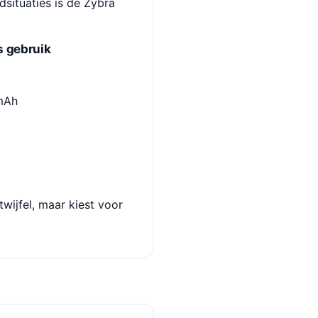
dsituaties is de Zybra
s gebruik
mAh
twijfel, maar kiest voor