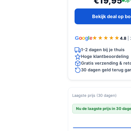
€19,95
Op 
Bekijk deal op b
G
o
o
g
l
e
★★★★★
★★★★★
4.8
|
1-2 dagen bij je thuis
Hoge klantbeoordeling
Gratis verzending & re
30 dagen geld terug gar
Laagste prijs (30 dagen)
Nu de laagste prijs in 30 dag