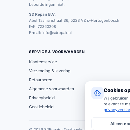
beoordelingen niet.
SD Repair B.V.
Abel Tasmanstraat 36, 5223 VZ s-Hertogenbosch
KvK: 72360208
E-mail:
info@sdrepair.nl
SERVICE & VOORWAARDEN
Klantenservice
Verzending & levering
Retourneren
Algemene voorwaarden
Cookies op
Privacybeleid
Wij gebruiken
relevant te ma
Cookiebeleid
privacyverkla
Alleen no
© 2026 SDRepair · Onafhankelijk vergelijkingsplatform 