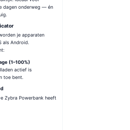
nge dagen onderweg — én
uig.
icator
orden je apparaten
 als Android.
nt:
tage (1–100%)
laden actief is
n toe bent.
nd
De Zybra Powerbank heeft