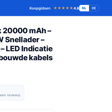
★★★★★
★★★★★
Koopgidsen
4.8
NL
DE
k 20000 mAh –
 Snellader –
 LED Indicatie
gebouwde kabels
geen reviews)