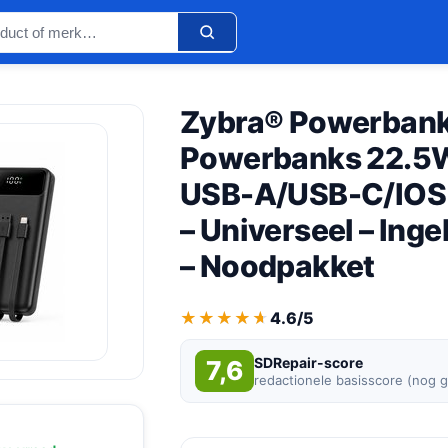
Zybra® Powerban
Powerbanks 22.5W
USB-A/USB-C/IOS –
– Universeel – In
– Noodpakket
★★★★★
★★★★★
4.6/5
SDRepair-score
7,6
redactionele basisscore (nog 