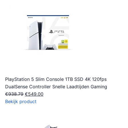
PlayStation 5 Slim Console 1TB SSD 4K 120fps
DualSense Controller Snelle Laadtijden Gaming
O
H
€
938.79
€
549.00
o
u
Bekijk product
r
i
s
d
p
i