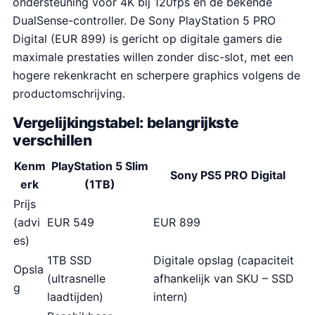
ondersteuning voor 4K bij 120fps en de bekende
s
.
DualSense-controller. De Sony PlayStation 5 PRO
:
Digital (EUR 899) is gericht op digitale gamers die
€
maximale prestaties willen zonder disc-slot, met een
9
hogere rekenkracht en scherpere graphics volgens de
3
productomschrijving.
8
.
Vergelijkingstabel: belangrijkste
7
verschillen
9
Kenm
PlayStation 5 Slim
.
Sony PS5 PRO Digital
erk
(1TB)
Prijs
(advi
EUR 549
EUR 899
es)
1TB SSD
Digitale opslag (capaciteit
Opsla
(ultrasnelle
afhankelijk van SKU – SSD
g
laadtijden)
intern)