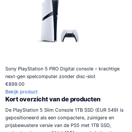
r
g
o
e
n
p
k
r
e
i
l
j
i
s
j
i
k
s
Sony PlayStation 5 PRO Digital console – krachtige
e
:
next-gen spelcomputer zonder disc-slot
p
€
€
899.00
r
5
Bekijk product
i
4
Kort overzicht van de producten
j
9
De PlayStation 5 Slim Console 1TB SSD (EUR 549) is
s
.
gepositioneerd als een compactere, zuinigere en
w
0
prijsbewustere versie van de PS5 met 1TB SSD,
a
0