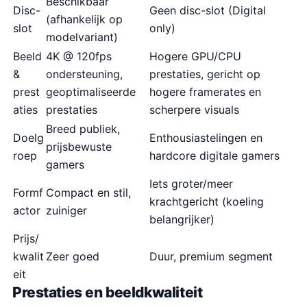
Beschikbaar
Disc-
Geen disc-slot (Digital
(afhankelijk op
slot
only)
modelvariant)
Beeld
4K @ 120fps
Hogere GPU/CPU
&
ondersteuning,
prestaties, gericht op
prest
geoptimaliseerde
hogere framerates en
aties
prestaties
scherpere visuals
Breed publiek,
Doelg
Enthousiastelingen en
prijsbewuste
roep
hardcore digitale gamers
gamers
Iets groter/meer
Formf
Compact en stil,
krachtgericht (koeling
actor
zuiniger
belangrijker)
Prijs/
kwalit
Zeer goed
Duur, premium segment
eit
Prestaties en beeldkwaliteit