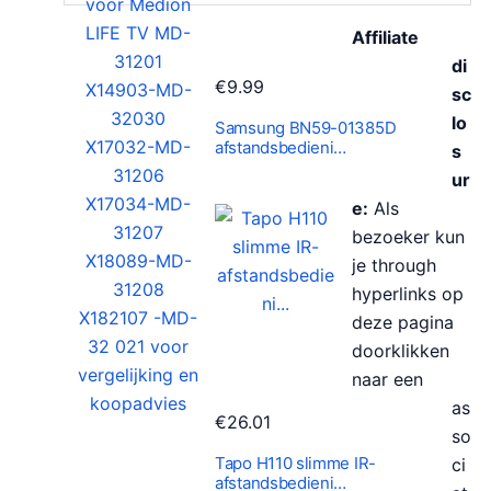
Affiliate
di
€
9.99
sc
lo
Samsung BN59-01385D
afstandsbedieni…
s
ur
e:
Als
bezoeker kun
je through
hyperlinks op
deze pagina
doorklikken
naar een
as
€
26.01
so
Tapo H110 slimme IR-
ci
afstandsbedieni…