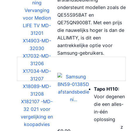
ondersteunt modellen zoals de
QE55S95BAT en
QE75QN900BT. Met een prijs
die nauwelijks hoger is dan de
ALLIMITY, is dit een
aantrekkelijke optie voor
Samsung-gebruikers.
Tapo H110:
Voor degenen
die een alles-
in-één
oplossing
z
€
9.99