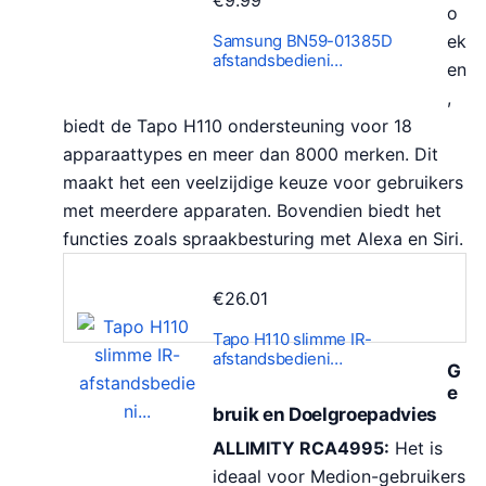
o
Samsung BN59-01385D
ek
afstandsbedieni…
en
,
biedt de Tapo H110 ondersteuning voor 18
apparaattypes en meer dan 8000 merken. Dit
maakt het een veelzijdige keuze voor gebruikers
met meerdere apparaten. Bovendien biedt het
functies zoals spraakbesturing met Alexa en Siri.
€
26.01
Tapo H110 slimme IR-
afstandsbedieni…
G
e
bruik en Doelgroepadvies
ALLIMITY RCA4995:
Het is
ideaal voor Medion-gebruikers