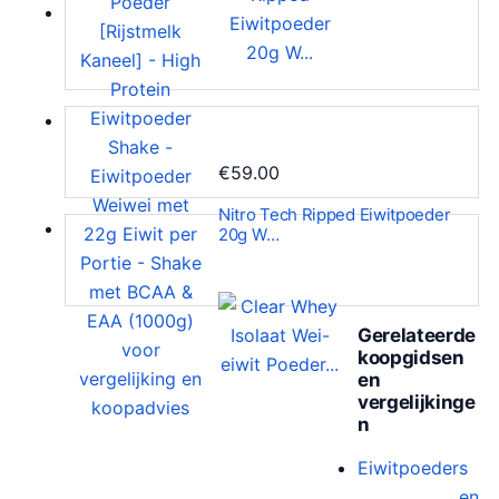
€
59.00
Nitro Tech Ripped Eiwitpoeder
20g W…
Gerelateerde
koopgidsen
en
vergelijkinge
n
Eiwitpoeders
en