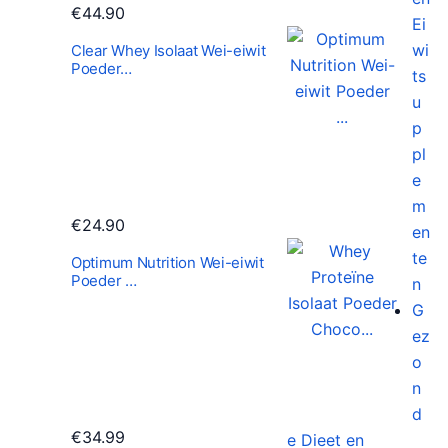
€
44.90
Ei
wi
Clear Whey Isolaat Wei-eiwit
Poeder…
ts
u
p
pl
e
m
€
24.90
en
te
Optimum Nutrition Wei-eiwit
Poeder …
n
G
ez
o
n
d
€
34.99
e Dieet en