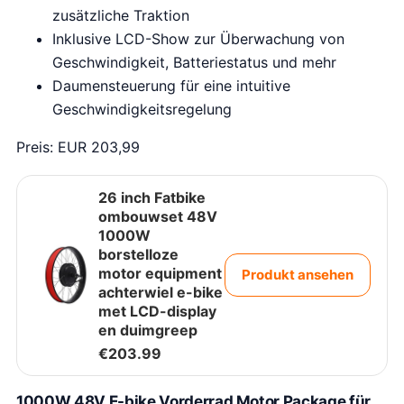
zusätzliche Traktion
Inklusive LCD-Show zur Überwachung von
Geschwindigkeit, Batteriestatus und mehr
Daumensteuerung für eine intuitive
Geschwindigkeitsregelung
Preis: EUR 203,99
26 inch Fatbike
ombouwset 48V
1000W
borstelloze
motor equipment
Produkt ansehen
achterwiel e-bike
met LCD-display
en duimgreep
€
203.99
1000W 48V E-bike Vorderrad Motor Package für