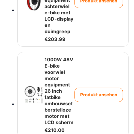
equipment
Produkt ansehen
achterwiel
e-bike met
LCD-display
en
duimgreep
€
203.99
1000W 48V
E-bike
voorwiel
motor
equipment
26 inch
Produkt ansehen
fatbike
ombouwset
borstelloze
motor met
LCD scherm
€
210.00