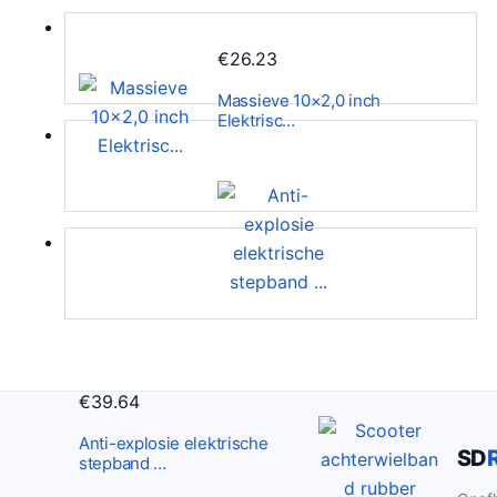
€
26.23
Massieve 10×2,0 inch
Elektrisc…
€
39.64
Anti-explosie elektrische
SD
stepband …