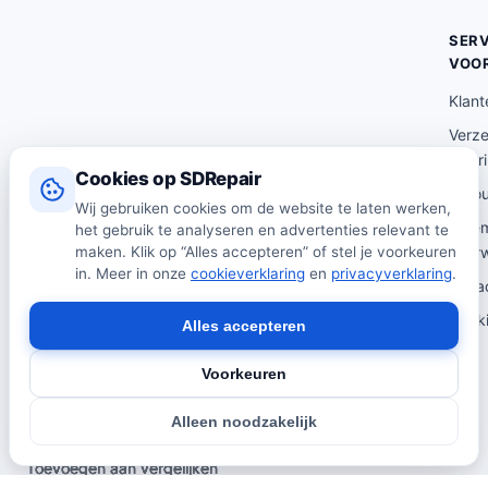
SERV
VOO
Klant
Verz
lever
Cookies op SDRepair
Reto
Wij gebruiken cookies om de website te laten werken,
Alge
het gebruik te analyseren en advertenties relevant te
voor
maken. Klik op “Alles accepteren” of stel je voorkeuren
in. Meer in onze
cookieverklaring
en
privacyverklaring
.
Priva
Cooki
Alles accepteren
Voorkeuren
© 2026 SDRepair · Onafhankelijk vergelijkingsplatform · Wij
Alleen noodzakelijk
verkopen zelf geen producten · Alle prijzen onder voorbehoud.
Toevoegen aan vergelijken
Toevoegen aan vergelijken
Toevoegen aan vergelijken
Toevoegen aan vergelijken
Toevoegen aan vergelijken
Toevoegen aan vergelijken