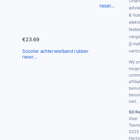
Onafh
advie
& hui
elekt
teste
verge
€
23.69
jij me
Scooter achterwielband rubber
vertr
reser…
Wij o
mogel
commi
affili
beïnv
beoor
niet.
SD Re
Abel
Tasma
5223 
Hert