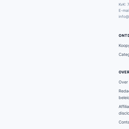
KvK: 
E-mail
info@
ONT
Koop
Cate
OVE
Over
Redac
belei
Affili
discl
Cont