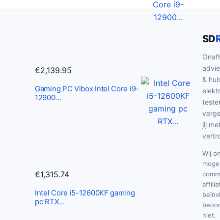
SD
Onafh
advie
€
2,139.95
& hui
Gaming PC Vibox Intel Core i9-
elekt
12900…
teste
verge
jij me
vertr
Wij o
mogel
€
1,315.74
commi
affili
Intel Core i5-12600KF gaming
beïnv
pc RTX…
beoor
niet.