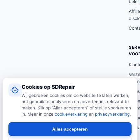
belei
Affili
discl
Cont
SERV
VOO
Klant
Verz
lever
Cookies op SDRepair
Reto
Wij gebruiken cookies om de website te laten werken,
Alge
het gebruik te analyseren en advertenties relevant te
maken. Klik op “Alles accepteren” of stel je voorkeuren
voor
in. Meer in onze
cookieverklaring
en
privacyverklaring
.
Priva
Cooki
Alles accepteren