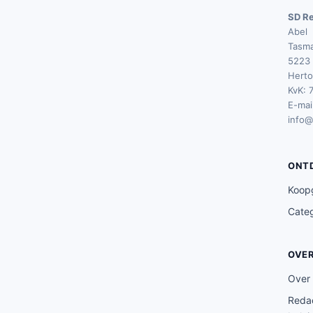
SD Re
Abel
Tasma
5223 
Hert
KvK: 
E-mail
info@
ONT
Koop
Cate
OVE
Over
Redac