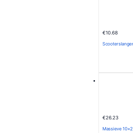
€
10.68
Scooterslangen
€
26.23
Massieve 10×2,