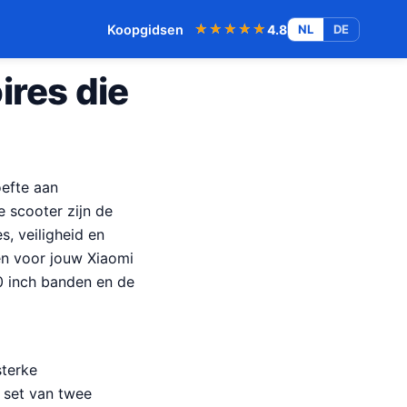
★★★★★
★★★★★
Koopgidsen
4.8
NL
DE
res die
oefte aan
 scooter zijn de
, veiligheid en
ten voor jouw Xiaomi
0 inch banden en de
sterke
 set van twee