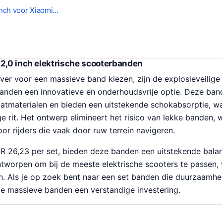
inch voor Xiaomi…
×2,0 inch elektrische scooterbanden
ver voor een massieve band kiezen, zijn de explosieveilige
banden een innovatieve en onderhoudsvrije optie. Deze ban
aatmaterialen en bieden een uitstekende schokabsorptie, wa
ige rit. Het ontwerp elimineert het risico van lekke banden
oor rijders die vaak door ruw terrein navigeren.
R 26,23 per set, bieden deze banden een uitstekende balan
ontworpen om bij de meeste elektrische scooters te passen
jn. Als je op zoek bent naar een set banden die duurzaamhei
ze massieve banden een verstandige investering.