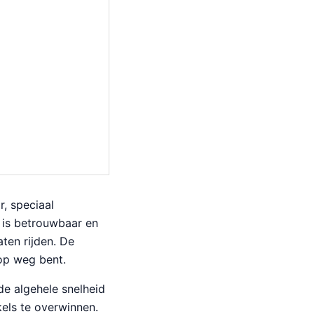
, speciaal
is betrouwbaar en
aten rijden. De
op weg bent.
e algehele snelheid
els te overwinnen.