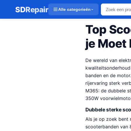
SD
Repair
Alle categorieën
Top Sco
je Moet
De wereld van elekt
kwaliteitsonderhoud
banden en de motor. 
rijervaring sterk ve
M365: de dubbele st
350W voorwielmotor
Dubbele sterke sc
Als je op zoek bent 
scooterbanden van 8