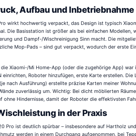
druck, Aufbau und Inbetriebnahme
o wirkt hochwertig verpackt, das Design ist typisch Xiaom
l. Die Basisstation ist größer als bei einfachen Modellen, 
rung und Dampf-/Wischreinigung Sinn macht. Die mitgeliefer
zliche Mop-Pads – sind gut verpackt, wodurch der erste Ei
r die Xiaomi-/Mi Home-App (oder die zugehörige App) war 
einrichten, Roboter hinzufügen, erste Karte erstellen. Di
 (je nach Ausführung) erstellte präzise Karten meiner Wohn
Wände zuverlässig um. Wichtig: Bei dicht möblierten Räumen
uf ohne Hindernisse, damit der Roboter die effektivsten Fah
ischleistung in der Praxis
0 Pro ist deutlich spürbar – insbesondere auf Hartholz und
chmutz werden in einem Durchgang aufgenommen, bei Tepp