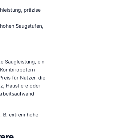
leistung, präzise
n hohen Saugstufen,
e Saugleistung, ein
 Kombirobotern
eis für Nutzer, die
z, Haustiere oder
 Arbeitsaufwand
 z. B. extrem hohe
rere