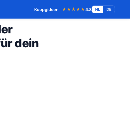
★★★★★
★★★★★
Koopgidsen
4.8
NL
DE
der
ür dein