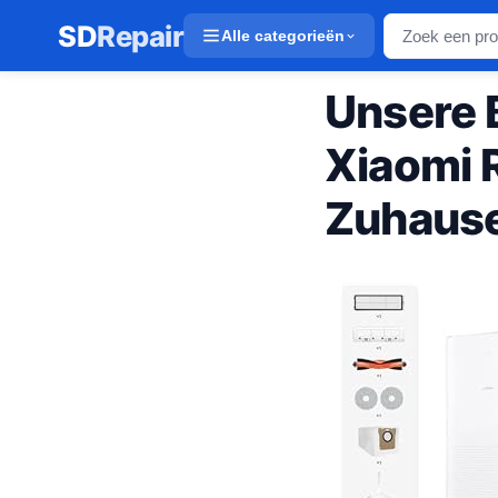
SD
Repair
Alle categorieën
Unsere 
Xiaomi 
Zuhaus