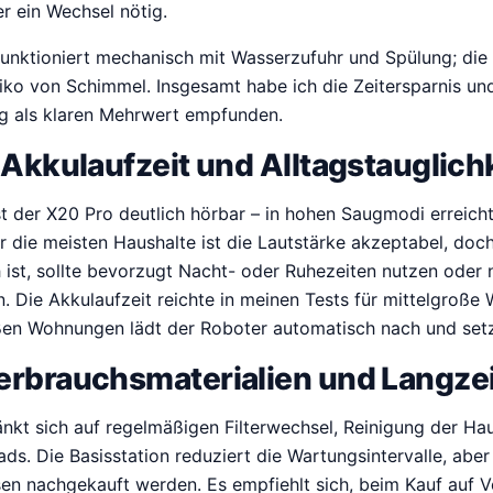
r ein Wechsel nötig.
unktioniert mechanisch mit Wasserzufuhr und Spülung; die
iko von Schimmel. Insgesamt habe ich die Zeitersparnis un
g als klaren Mehrwert empfunden.
 Akkulaufzeit und Alltagstauglich
t der X20 Pro deutlich hörbar – in hohen Saugmodi erreich
ür die meisten Haushalte ist die Lautstärke akzeptabel, doc
ist, sollte bevorzugt Nacht- oder Ruhezeiten nutzen oder 
n. Die Akkulaufzeit reichte in meinen Tests für mittelgroß
ßen Wohnungen lädt der Roboter automatisch nach und setzt
erbrauchsmaterialien und Langzei
nkt sich auf regelmäßigen Filterwechsel, Reinigung der Ha
ds. Die Basisstation reduziert die Wartungsintervalle, abe
sen nachgekauft werden. Es empfiehlt sich, beim Kauf auf V