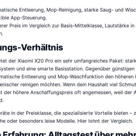
tische Entleerung, Mop-Reinigung, starke Saug- und Wisch
xible App-Steuerung.
rer Preis im Vergleich zur Basis-Mittelklasse, Lautstärke i
n.
ungs-Verhältnis
et der Xiaomi X20 Pro ein sehr umfangreiches Paket: stark
ystem und eine smarte Basisstation. Gegenüber günstigen
tomatische Entleerung und Mop-Waschfunktion den höheren Pr
ienischer reinigen möchten. Wenn dein Haushalt viel Schmut
ist der höhere Anschaffungspreis oft angemessen, weil der
d.
räte in der Preisklasse, die spezialisierte Vorteile bieten –
he oder besonders leise Modelle. Hier lohnt der Vergleich.
 Erfahrung: Alltagstest über meh