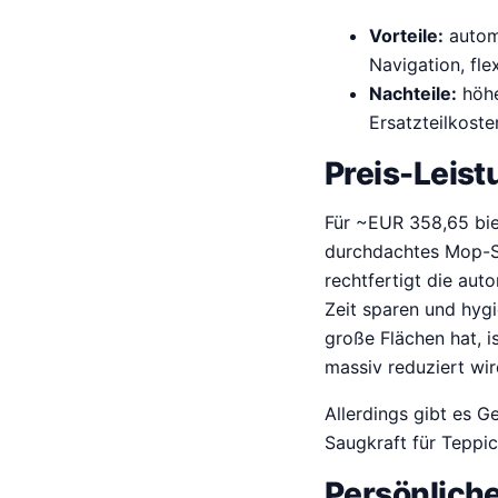
r
i
Vorteile:
automa
s
d
Navigation, fle
p
i
Nachteile:
höhe
r
g
Ersatzteilkoste
o
e
n
p
Preis-Leist
k
r
e
i
Für ~EUR 358,65 biet
l
j
durchdachtes Mop-S
i
s
rechtfertigt die au
j
i
Zeit sparen und hyg
k
s
große Flächen hat, 
e
:
massiv reduziert wir
p
€
Allerdings gibt es Ge
r
3
Saugkraft für Teppic
i
5
j
8
Persönliche