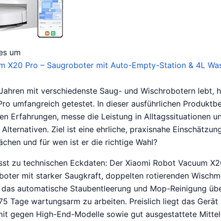
 es um
m X20 Pro – Saugroboter mit Auto-Empty-Station & 4L Was
 Jahren mit verschiedenste Saug- und Wischrobotern lebt, 
o umfangreich getestet. In dieser ausführlichen Produktb
en Erfahrungen, messe die Leistung in Alltagssituationen u
 Alternativen. Ziel ist eine ehrliche, praxisnahe Einschätzu
chen und für wen ist er die richtige Wahl?
t zu technischen Eckdaten: Der Xiaomi Robot Vacuum X20
boter mit starker Saugkraft, doppelten rotierenden Wisch
m das automatische Staubentleerung und Mop-Reinigung üb
75 Tage wartungsarm zu arbeiten. Preislich liegt das Gerät
mit gegen High-End-Modelle sowie gut ausgestattete Mittel