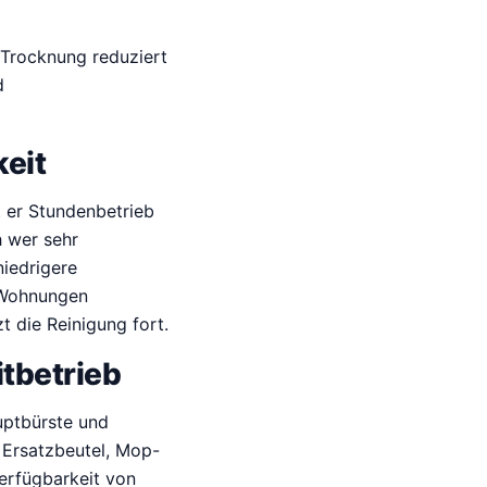
 Trocknung reduziert
d
keit
t er Stundenbetrieb
h wer sehr
niedrigere
e Wohnungen
 die Reinigung fort.
tbetrieb
uptbürste und
r Ersatzbeutel, Mop-
erfügbarkeit von