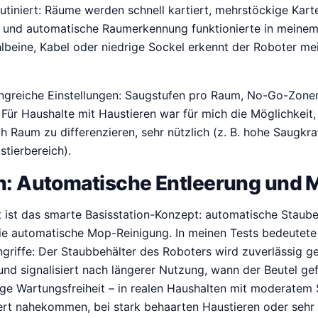
outiniert: Räume werden schnell kartiert, mehrstöckige Kar
 und automatische Raumerkennung funktionierte in meinem 
lbeine, Kabel oder niedrige Sockel erkennt der Roboter mei
ngreiche Einstellungen: Saugstufen pro Raum, No-Go-Zonen
Für Haushalte mit Haustieren war für mich die Möglichkeit
h Raum zu differenzieren, sehr nützlich (z. B. hohe Saugk
tierbereich).
on: Automatische Entleerung und 
 ist das smarte Basisstation-Konzept: automatische Staube
ie automatische Mop-Reinigung. In meinen Tests bedeutete 
griffe: Der Staubbehälter des Roboters wird zuverlässig gel
d signalisiert nach längerer Nutzung, wann der Beutel gefül
age Wartungsfreiheit – in realen Haushalten mit moderat
t nahekommen, bei stark behaarten Haustieren oder sehr