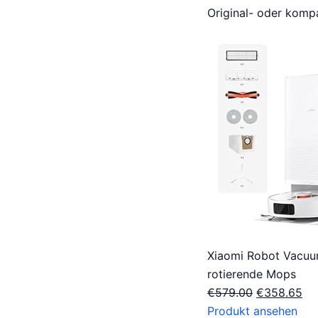
Original- oder kompa
Xiaomi Robot Vacuu
rotierende Mops
O
H
€
579.00
€
358.65
o
u
Produkt ansehen