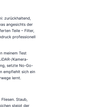
i: zurückhaltend,
was angesichts der
ten Teile – Filter,
ndruck professionell
in meinem Test
e LiDAR-/Kamera-
ung, setzte No-Go-
 empfiehlt sich ein
rwege lernt.
 Fliesen. Staub,
ichen steigt der