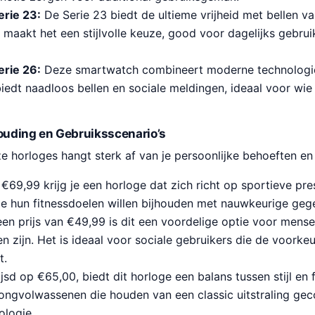
erie 23:
De Serie 23 biedt de ultieme vrijheid met bellen va
maakt het een stijlvolle keuze, good voor dagelijks gebrui
erie 26:
Deze smartwatch combineert moderne technologie
 biedt naadloos bellen en sociale meldingen, ideaal voor wie
houding en Gebruiksscenario’s
 horloges hangt sterk af van je persoonlijke behoeften en 
€69,99 krijg je een horloge dat zich richt op sportieve prest
e hun fitnessdoelen willen bijhouden met nauwkeurige geg
en prijs van €49,99 is dit een voordelige optie voor mensen
en zijn. Het is ideaal voor sociale gebruikers die de voork
t.
sd op €65,00, biedt dit horloge een balans tussen stijl en fu
jongvolwassenen die houden van een classic uitstraling g
logie.