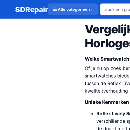
SD
Repair
Alle categorieën
Vergelij
Horloges
Welke Smartwatch P
Of je nu op zoek ben
smartwatches bieden 
tussen de Reflex Liv
kwaliteitverhouding 
Unieke Kenmerken 
Reflex Lively S
verschillende 
de dual-time f