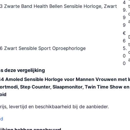
4
23 Zwarte Band Health Bellen Sensible Horloge, Zwart
9.
9
9
€
6
 26 Zwart Sensible Sport Oproephorloge
5.
0
0
s deze vergelijking
e 44 Amoled Sensible Horloge voor Mannen Vrouwen met
ortmodi, Step Counter, Slaapmonitor, Twin Time Show en
oid
ijs, levertijd en beschikbaarheid bij de aanbieder.
od