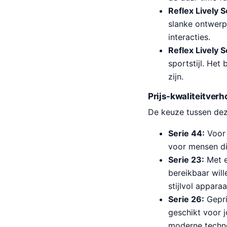
Reflex Lively S
slanke ontwerp 
interacties.
Reflex Lively S
sportstijl. Het
zijn.
Prijs-kwaliteitver
De keuze tussen deze
Serie 44:
Voor 
voor mensen di
Serie 23:
Met e
bereikbaar will
stijlvol apparaa
Serie 26:
Geprij
geschikt voor 
moderne techno