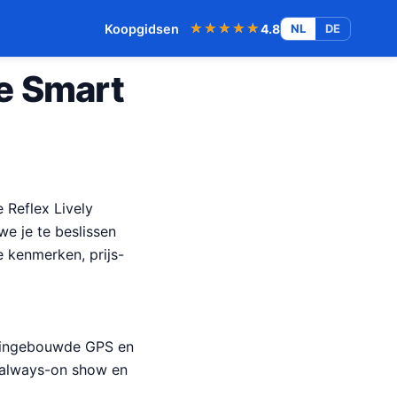
★★★★★
★★★★★
Koopgidsen
4.8
NL
DE
ve Smart
 Reflex Lively
we je te beslissen
e kenmerken, prijs-
et ingebouwde GPS en
t always-on show en