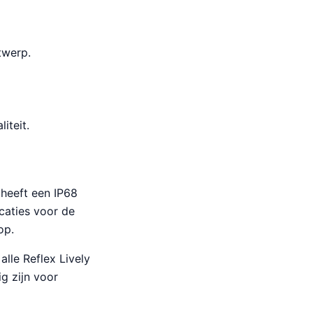
twerp.
iteit.
 heeft een IP68
caties voor de
op.
alle Reflex Lively
g zijn voor