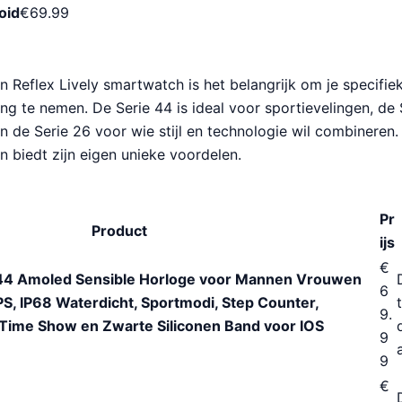
oid
€
69.99
en Reflex Lively smartwatch is het belangrijk om je specifi
ng te nemen. De Serie 44 is ideal voor sportievelingen, de
en de Serie 26 voor wie stijl en technologie wil combineren
 biedt zijn eigen unieke voordelen.
Pr
Product
ijs
€
e 44 Amoled Sensible Horloge voor Mannen Vrouwen
6
, IP68 Waterdicht, Sportmodi, Step Counter,
9.
 Time Show en Zwarte Siliconen Band voor IOS
9
9
€