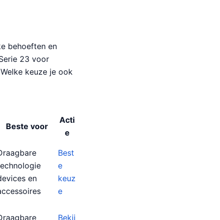
eke behoeften en
 Serie 23 voor
. Welke keuze je ook
Acti
Beste voor
e
Draagbare
Best
technologie
e
devices en
keuz
accessoires
e
Draagbare
Bekij