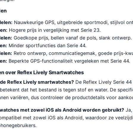
len
delen:
Nauwkeurige GPS, uitgebreide sportmodi, stijlvol on
len:
Hogere prijs in vergelijking met Serie 23.
elen:
Goedkope prijs, bellen vanaf de pols, slank ontwerp.
en:
Minder sportfuncties dan Serie 44.
elen:
Retro ontwerp, communicatiegemak, goede prijs-kwal
en:
Beperkte GPS-functionaliteit vergeleken met Serie 44.
n over Reflex Lively Smartwatches
 de Reflex Lively smartwatches?
De Reflex Lively Serie 44
betekent dat het bestand is tegen stof en water. De specifi
nen variëren, dus controleer de productdetails voor aanko
atches met zowel iOS als Android worden gebruikt?
Ja, 
ompatibel met zowel iOS als Android, waardoor ze veelzijdi
phonegebruikers.