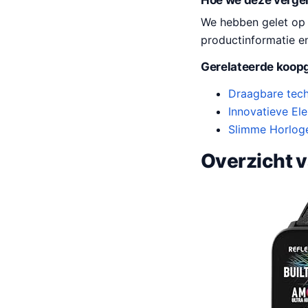
Hoe we deze verge
We hebben gelet op pr
productinformatie e
Gerelateerde koopg
Draagbare tech
Innovatieve El
Slimme Horloge
Overzicht 