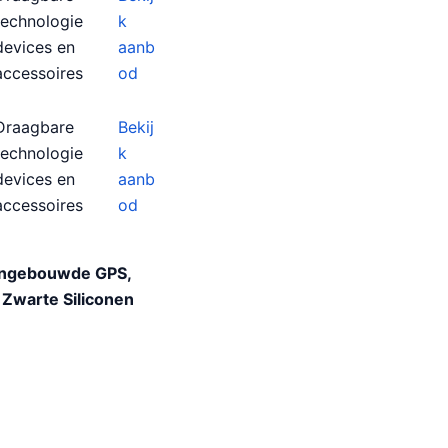
technologie
k
devices en
aanb
accessoires
od
Draagbare
Bekij
technologie
k
devices en
aanb
accessoires
od
 Ingebouwde GPS,
 Zwarte Siliconen