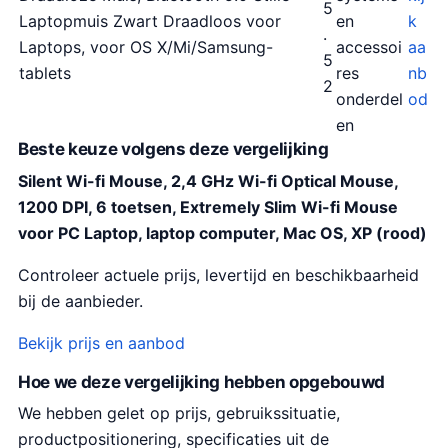
5
Laptopmuis Zwart Draadloos voor
en
k
.
Laptops, voor OS X/Mi/Samsung-
accessoi
aa
5
tablets
res
nb
2
onderdel
od
en
Beste keuze volgens deze vergelijking
Silent Wi-fi Mouse, 2,4 GHz Wi-fi Optical Mouse,
1200 DPI, 6 toetsen, Extremely Slim Wi-fi Mouse
voor PC Laptop, laptop computer, Mac OS, XP (rood)
Controleer actuele prijs, levertijd en beschikbaarheid
bij de aanbieder.
Bekijk prijs en aanbod
Hoe we deze vergelijking hebben opgebouwd
We hebben gelet op prijs, gebruikssituatie,
productpositionering, specificaties uit de