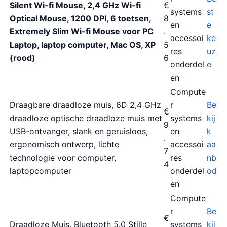
Silent Wi-fi Mouse, 2,4 GHz Wi-fi
€
systems
st
Optical Mouse, 1200 DPI, 6 toetsen,
8
en
e
Extremely Slim Wi-fi Mouse voor PC
.
accessoi
ke
Laptop, laptop computer, Mac OS, XP
5
res
uz
(rood)
6
onderdel
e
en
Compute
Draagbare draadloze muis, 6D 2,4 GHz
r
Be
€
draadloze optische draadloze muis met
systems
kij
9
USB-ontvanger, slank en geruisloos,
en
k
.
ergonomisch ontwerp, lichte
accessoi
aa
7
technologie voor computer,
res
nb
4
laptopcomputer
onderdel
od
en
Compute
r
Be
€
Draadloze Muis, Bluetooth 5.0 Stille
systems
kij